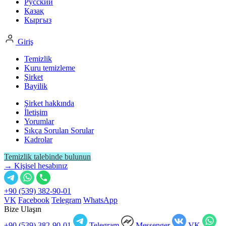
Русский
Қазақ
Кыргыз
Giriş
Temizlik
Kuru temizleme
Şirket
Bayilik
Şirket hakkında
İletişim
Yorumlar
Sıkça Sorulan Sorular
Kadrolar
Temizlik talebinde bulunun
→ Kişisel hesabınız
+90 (539) 382-90-01
VK
Facebook
Telegram
WhatsApp
Bize Ulaşın
+90 (539) 382-90-01
Telegram
Messenger
VK