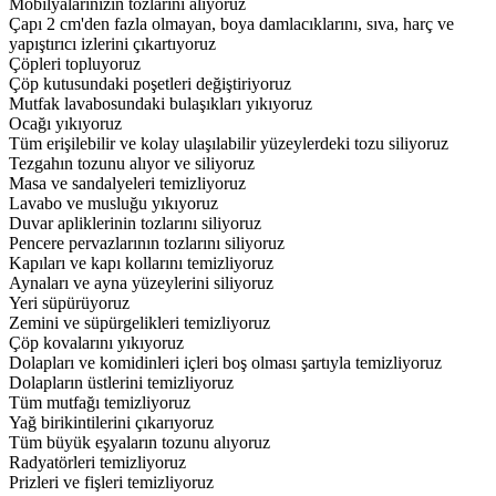
Mobilyalarınızın tozlarını alıyoruz
Çapı 2 cm'den fazla olmayan, boya damlacıklarını, sıva, harç ve
yapıştırıcı izlerini çıkartıyoruz
Çöpleri topluyoruz
Çöp kutusundaki poşetleri değiştiriyoruz
Mutfak lavabosundaki bulaşıkları yıkıyoruz
Ocağı yıkıyoruz
Tüm erişilebilir ve kolay ulaşılabilir yüzeylerdeki tozu siliyoruz
Tezgahın tozunu alıyor ve siliyoruz
Masa ve sandalyeleri temizliyoruz
Lavabo ve musluğu yıkıyoruz
Duvar apliklerinin tozlarını siliyoruz
Pencere pervazlarının tozlarını siliyoruz
Kapıları ve kapı kollarını temizliyoruz
Aynaları ve ayna yüzeylerini siliyoruz
Yeri süpürüyoruz
Zemini ve süpürgelikleri temizliyoruz
Çöp kovalarını yıkıyoruz
Dolapları ve komidinleri içleri boş olması şartıyla temizliyoruz
Dolapların üstlerini temizliyoruz
Tüm mutfağı temizliyoruz
Yağ birikintilerini çıkarıyoruz
Tüm büyük eşyaların tozunu alıyoruz
Radyatörleri temizliyoruz
Prizleri ve fişleri temizliyoruz