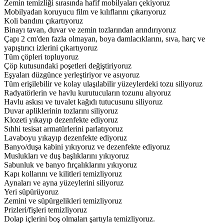
Zemin temizliği sırasında hafif mobilyaları çekiyoruz
Mobilyadan koruyucu film ve kılıflarını çıkarıyoruz
Koli bandını çıkartıyoruz
Binayı tavan, duvar ve zemin tozlarından arındırıyoruz
Çapı 2 cm'den fazla olmayan, boya damlacıklarını, sıva, harç ve
yapıştırıcı izlerini çıkartıyoruz
Tüm çöpleri topluyoruz
Çöp kutusundaki poşetleri değiştiriyoruz
Eşyaları düzgünce yerleştiriyor ve asıyoruz
Tüm erişilebilir ve kolay ulaşılabilir yüzeylerdeki tozu siliyoruz
Radyatörlerin ve havlu kurutucuların tozunu alıyoruz
Havlu askısı ve tuvalet kağıdı tutucusunu siliyoruz
Duvar apliklerinin tozlarını siliyoruz
Klozeti yıkayıp dezenfekte ediyoruz
Sıhhi tesisat armatürlerini parlatıyoruz
Lavaboyu yıkayıp dezenfekte ediyoruz
Banyo/duşa kabini yıkıyoruz ve dezenfekte ediyoruz
Muslukları ve duş başlıklarını yıkıyoruz
Sabunluk ve banyo fırçalıklarını yıkıyoruz
Kapı kollarını ve kilitleri temizliyoruz
Aynaları ve ayna yüzeylerini siliyoruz
Yeri süpürüyoruz
Zemini ve süpürgelikleri temizliyoruz
Prizleri/fişleri temizliyoruz
Dolap içlerini boş olmaları şartıyla temizliyoruz.