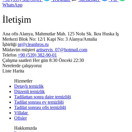
WhatsApp
İletişim
Ana ofis
Alanya, Mahmutlar Mah. 125 Nolu Sk. Ikra Huska Iş
Merkezi Blok No: 12/1 Kapi No: 3 Alanya/Antalia
İşbirliği
pr@cleanbros.ru
Müdavim müşteri
artiservis_07@hotmail.com
Telefon
+90 (539) 382-90-01
Çalışma saatleri
Her gün 8:30 Önceki 22:30
Nerelerde çalışıyoruz
Liste
Harita
Hizmetler
Detaylı temizlik
Düzenli temizlik
Tadilattan sonra daire temizliği
Tadilat sonrası ev temizliği
Tadilat sonrası ofis temizliği
Villalar
Ofisler
Hakkımızda