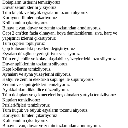
Dolapların üstlerini temizliyoruz
Duvar seramiklerini yıkıyoruz
Tüm küçük ve büyük eşyaların tozunu alıyoruz
Koruyucu filmleri çıkartıyoruz
Koli bandını çıkartıyoruz
Binayı tavan, duvar ve zemin tozlarından arındırıyoruz
Çapı 2 cm'den fazla olmayan, boya damlacıklarını, sıva, harç ve
yapıştırıcı izlerini çıkartıyoruz
Tüm çöpleri topluyoruz
Çöp kutusundaki poşetleri değiştiriyoruz
Eşyaları düzgünce yerleştiriyor ve asıyoruz
Tüm erişilebilir ve kolay ulaşılabilir yüzeylerdeki tozu siliyoruz
Duvar apliklerinin tozlarını siliyoruz
Kapı kollarını temizliyoruz
Aynaları ve ayna yüzeylerini siliyoruz
Halıyı ve zemini elektrikli süpürge ile süpürüyoruz
Zemini ve süpürgelikleri temizliyoruz
Ayakkabıları dikkatlice düzenliyoruz
Tüm dolapları ve çekmeceleri boş olmaları şartıyla temizliyoruz.
Kapıları temizliyoruz
Prizleri/fişleri temizliyoruz
Tüm küçük ve büyük eşyaların tozunu alıyoruz
Koruyucu filmleri çıkartıyoruz
Koli bandını çıkartıyoruz
Binayı tavan, duvar ve zemin tozlarından arındırıyoruz