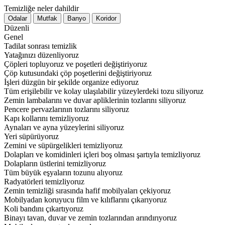
Temizliğe neler dahildir
Düzenli
Genel
Tadilat sonrası temizlik
Yatağınızı düzenliyoruz
Çöpleri topluyoruz ve poşetleri değiştiriyoruz
Çöp kutusundaki çöp poşetlerini değiştiriyoruz
İşleri düzgün bir şekilde organize ediyoruz
Tüm erişilebilir ve kolay ulaşılabilir yüzeylerdeki tozu siliyoruz
Zemin lambalarını ve duvar apliklerinin tozlarını siliyoruz
Pencere pervazlarının tozlarını siliyoruz
Kapı kollarını temizliyoruz
Aynaları ve ayna yüzeylerini siliyoruz
Yeri süpürüyoruz
Zemini ve süpürgelikleri temizliyoruz
Dolapları ve komidinleri içleri boş olması şartıyla temizliyoruz
Dolapların üstlerini temizliyoruz
Tüm büyük eşyaların tozunu alıyoruz
Radyatörleri temizliyoruz
Zemin temizliği sırasında hafif mobilyaları çekiyoruz
Mobilyadan koruyucu film ve kılıflarını çıkarıyoruz
Koli bandını çıkartıyoruz
Binayı tavan, duvar ve zemin tozlarından arındırıyoruz