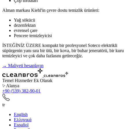
Çöp torbaları
Alman markası Kiehl'in çevre dostu temizlik ürünleri:
Yağ sökücü
dezenfektan
evrensel çare
Pencere temizleyicisi
İSTEĞİNİZ ÜZERE kompakt bir profesyonel Soteco elektrikli
süpürgenin yanı sıra bir ütü, bir kova, bir buhar jeneratörü, bir kuru
temizleyici ve çok daha fazlasını getireceğiz.
→ Maliyeti hesaplayın
Temel Hizmetler
Ek Olarak
Alanya
+90 (539) 382-90-01
tr
English
Ελληνικά
Español