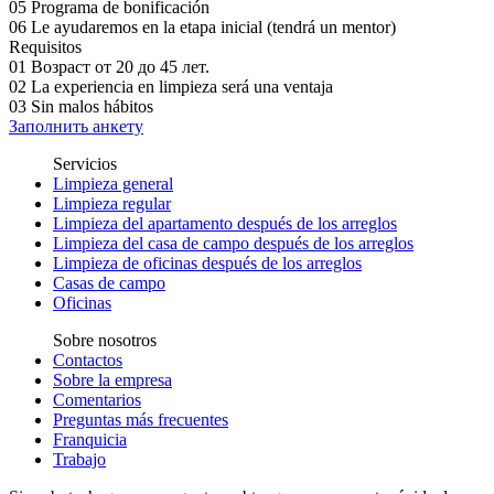
05
Programa de bonificación
06
Le ayudaremos en la etapa inicial (tendrá un mentor)
Requisitos
01
Возраст от 20 до 45 лет.
02
La experiencia en limpieza será una ventaja
03
Sin malos hábitos
Заполнить анкету
Servicios
Limpieza general
Limpieza regular
Limpieza del apartamento después de los arreglos
Limpieza del casa de campo después de los arreglos
Limpieza de oficinas después de los arreglos
Casas de campo
Oficinas
Sobre nosotros
Contactos
Sobre la empresa
Comentarios
Preguntas más frecuentes
Franquicia
Trabajo