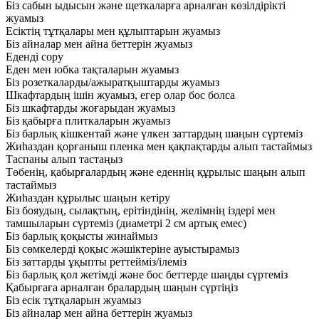
Біз сабын ыдысын және щеткаларға арналған көзілдірікті
жуамыз
Есіктің тұтқалары мен құлыптарын жуамыз
Біз айналар мен айна беттерін жуамыз
Еденді сору
Еден мен юбка тақталарын жуамыз
Біз розеткаларды/ажыратқыштарды жуамыз
Шкафтардың ішін жуамыз, егер олар бос болса
Біз шкафтарды жоғарыдан жуамыз
Біз қабырға плиткаларын жуамыз
Біз барлық кішкентай және үлкен заттардың шаңын сүртеміз
Жиһаздан қорғаныш пленка мен қақпақтарды алып тастаймыз
Таспаны алып тастаңыз
Төбенің, қабырғалардың және еденнің құрылыс шаңын алып
тастаймыз
Жиһаздан құрылыс шаңын кетіру
Біз бояудың, сылақтың, ерітіндінің, желімнің іздері мен
тамшыларын сүртеміз (диаметрі 2 см артық емес)
Біз барлық қоқысты жинаймыз
Біз сөмкелерді қоқыс жәшіктеріне ауыстырамыз
Біз заттарды ұқыпты реттейміз/ілеміз
Біз барлық қол жетімді және бос беттерде шаңды сүртеміз
Қабырғаға арналған бралардың шаңын сүртіңіз
Біз есік тұтқаларын жуамыз
Біз айналар мен айна беттерін жуамыз