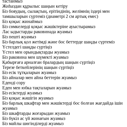
тастаймыз
Жиһаздан құрылыс шаңын кетіру
Біз бояудың, сылақтың, ерітіндінің, желімнің іздері мен
тамшыларын сүртеміз (диаметрі 2 см артық емес)
Біз қоқыс жинаймыз
Біз сөмкелерді қоқыс жәшіктеріне ауыстырамыз
Лас ыдыстарды раковинада жуамыз
Біз пешті жуамыз
Біз барлық қол жетімді және бос беттерде шаңды сүртеміз
Үстелдегі шаңды сүртіңіз
Үстел мен орындықтарды жуамыз
Біз раковина мен шүмекті жуамыз
Қабырғаға арналған бралардың шаңын сүртіңіз
Терезе беткейлерінің шаңын сүртіңіз
Біз есік тұтқаларын жуамыз
Біз айналар мен айна беттерін жуамыз
Еденді сору
Еден мен юбка тақталарын жуамыз
Біз есіктерді жуамыз
Біз қоқыс жәшігін жуамыз
Біз барлық шкафтар мен жәшіктерді бос болған жағдайда ішін
жуамыз
Біз шкафтарды жоғарыдан жуамыз
Біз бүкіл ас үй жинағын жуамыз
Біз майлы шөгінділерді жуамыз