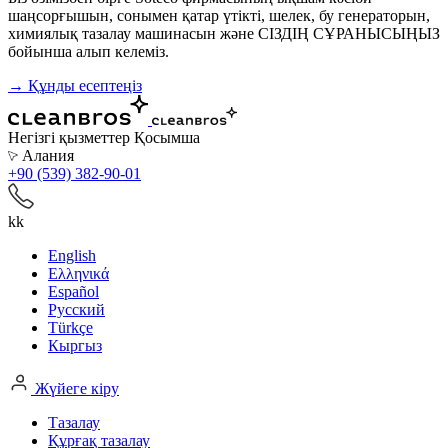
шаңсорғышын, сонымен қатар үтікті, шелек, бу генераторын,
химиялық тазалау машинасын және СІЗДІҢ СҰРАНЫСЫҢЫЗ
бойынша алып келеміз.
→ Құнды есептеңіз
Негізгі қызметтер
Қосымша
Алания
+90 (539) 382-90-01
kk
English
Ελληνικά
Español
Русский
Türkçe
Кыргыз
Жүйеге кіру
Тазалау
Құрғақ тазалау