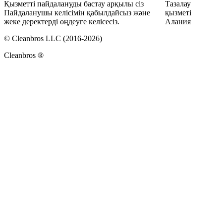
Қызметті пайдалануды бастау арқылы сіз
Тазалау
Пайдаланушы келісімін қабылдайсыз және
қызметі
жеке деректерді өңдеуге келісесіз.
Алания
© Cleanbros LLC (2016-2026)
Cleanbros ®