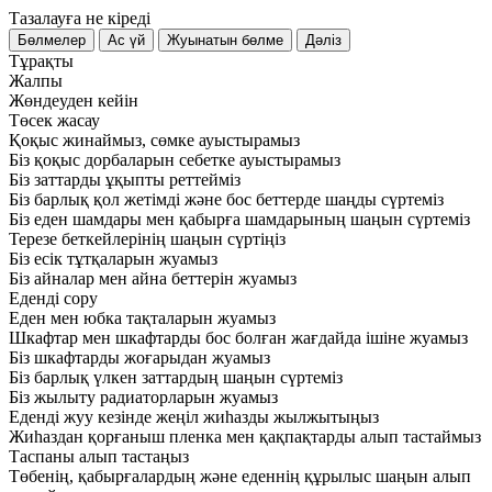
Тазалауға не кіреді
Тұрақты
Жалпы
Жөндеуден кейін
Төсек жасау
Қоқыс жинаймыз, сөмке ауыстырамыз
Біз қоқыс дорбаларын себетке ауыстырамыз
Біз заттарды ұқыпты реттейміз
Біз барлық қол жетімді және бос беттерде шаңды сүртеміз
Біз еден шамдары мен қабырға шамдарының шаңын сүртеміз
Терезе беткейлерінің шаңын сүртіңіз
Біз есік тұтқаларын жуамыз
Біз айналар мен айна беттерін жуамыз
Еденді сору
Еден мен юбка тақталарын жуамыз
Шкафтар мен шкафтарды бос болған жағдайда ішіне жуамыз
Біз шкафтарды жоғарыдан жуамыз
Біз барлық үлкен заттардың шаңын сүртеміз
Біз жылыту радиаторларын жуамыз
Еденді жуу кезінде жеңіл жиһазды жылжытыңыз
Жиһаздан қорғаныш пленка мен қақпақтарды алып тастаймыз
Таспаны алып тастаңыз
Төбенің, қабырғалардың және еденнің құрылыс шаңын алып