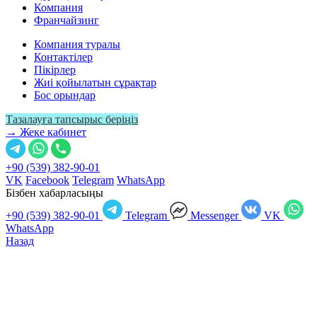
Компания
Франчайзинг
Компания туралы
Контактілер
Пікірлер
Жиі қойылатын сұрақтар
Бос орындар
Тазалауға тапсырыс беріңіз
→ Жеке кабинет
+90 (539) 382-90-01
VK
Facebook
Telegram
WhatsApp
Бізбен хабарласыңы
+90 (539) 382-90-01
Telegram
Messenger
VK
WhatsApp
Назад