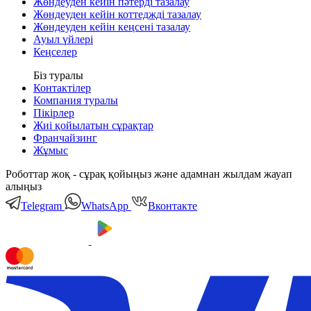
Жөндеуден кейін пәтерді тазалау
Жөндеуден кейін коттеджді тазалау
Жөндеуден кейін кеңсені тазалау
Ауыл үйлері
Кеңселер
Біз туралы
Контактілер
Компания туралы
Пікірлер
Жиі қойылатын сұрақтар
Франчайзинг
Жұмыс
Роботтар жоқ - сұрақ қойыңыз және адамнан жылдам жауап
алыңыз
Telegram
WhatsApp
Вконтакте