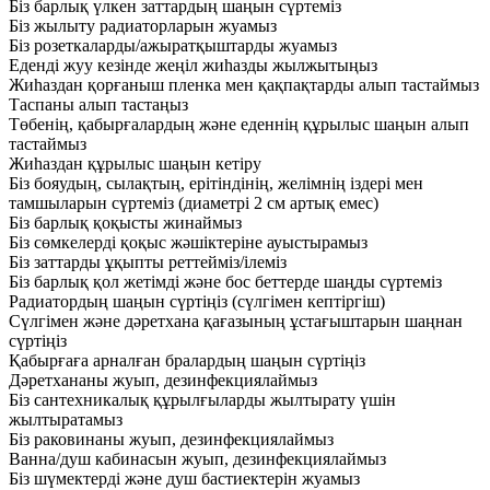
Біз барлық үлкен заттардың шаңын сүртеміз
Біз жылыту радиаторларын жуамыз
Біз розеткаларды/ажыратқыштарды жуамыз
Еденді жуу кезінде жеңіл жиһазды жылжытыңыз
Жиһаздан қорғаныш пленка мен қақпақтарды алып тастаймыз
Таспаны алып тастаңыз
Төбенің, қабырғалардың және еденнің құрылыс шаңын алып
тастаймыз
Жиһаздан құрылыс шаңын кетіру
Біз бояудың, сылақтың, ерітіндінің, желімнің іздері мен
тамшыларын сүртеміз (диаметрі 2 см артық емес)
Біз барлық қоқысты жинаймыз
Біз сөмкелерді қоқыс жәшіктеріне ауыстырамыз
Біз заттарды ұқыпты реттейміз/ілеміз
Біз барлық қол жетімді және бос беттерде шаңды сүртеміз
Радиатордың шаңын сүртіңіз (сүлгімен кептіргіш)
Сүлгімен және дәретхана қағазының ұстағыштарын шаңнан
сүртіңіз
Қабырғаға арналған бралардың шаңын сүртіңіз
Дәретхананы жуып, дезинфекциялаймыз
Біз сантехникалық құрылғыларды жылтырату үшін
жылтыратамыз
Біз раковинаны жуып, дезинфекциялаймыз
Ванна/душ кабинасын жуып, дезинфекциялаймыз
Біз шүмектерді және душ бастиектерін жуамыз