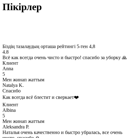
Пікірлер
Біздің тазалаудың орташа рейтингі 5-тен 4,8
4.8
Всё как всегда очень чисто и быстро! спасибо за уборку 🙏
Клиент
Anna
5
Мен жинап жаттым
Natalya K.
Спасибо
Как всегда всё блестит и сверкает❤️
Клиент
Albina
5
Мен жинап жаттым
Aleksandra P.
Наталья очень качественно и быстро убралась, все очень
чисто, спасибо 🙏