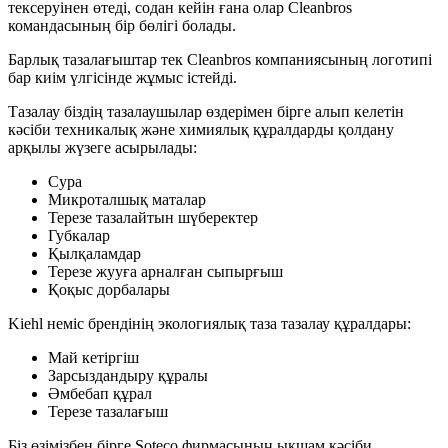
тексеруінен өтеді, содан кейін ғана олар Cleanbros
командасының бір бөлігі болады.
Барлық тазалағыштар тек Cleanbros компаниясының логотипі
бар киім үлгісінде жұмыс істейді.
Тазалау біздің тазалаушылар өздерімен бірге алып келетін
кәсіби техникалық және химиялық құралдарды қолдану
арқылы жүзеге асырылады:
Сура
Микроталшық маталар
Терезе тазалайтын шүберектер
Губкалар
Қылқаламдар
Терезе жууға арналған сыпырғыш
Қоқыс дорбалары
Kiehl неміс брендінің экологиялық таза тазалау құралдары:
Май кетіргіш
Зарсыздандыру құралы
Әмбебап құрал
Терезе тазалағыш
Біз өзімізбен бірге Soteco фирмасының ықшам кәсіби