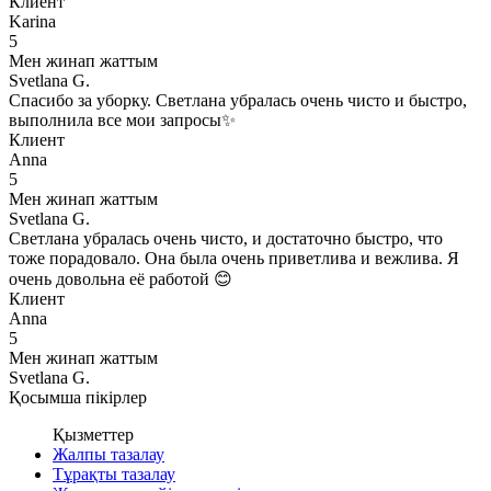
Клиент
Karina
5
Мен жинап жаттым
Svetlana G.
Спасибо за уборку. Светлана убралась очень чисто и быстро,
выполнила все мои запросы✨
Клиент
Anna
5
Мен жинап жаттым
Svetlana G.
Светлана убралась очень чисто, и достаточно быстро, что
тоже порадовало. Она была очень приветлива и вежлива. Я
очень довольна её работой 😊
Клиент
Anna
5
Мен жинап жаттым
Svetlana G.
Қосымша пікірлер
Қызметтер
Жалпы тазалау
Тұрақты тазалау