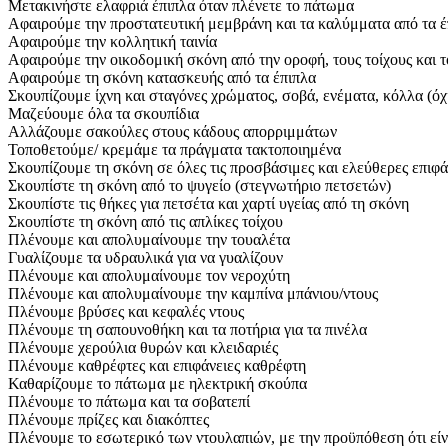
Μετακινήστε ελαφριά έπιπλα όταν πλένετε το πάτωμα
Αφαιρούμε την προστατευτική μεμβράνη και τα καλύμματα από τα έ
Αφαιρούμε την κολλητική ταινία
Αφαιρούμε την οικοδομική σκόνη από την οροφή, τους τοίχους και 
Αφαιρούμε τη σκόνη κατασκευής από τα έπιπλα
Σκουπίζουμε ίχνη και σταγόνες χρώματος, σοβά, ενέματα, κόλλα (όχ
Μαζεύουμε όλα τα σκουπίδια
Αλλάζουμε σακούλες στους κάδους απορριμμάτων
Τοποθετούμε/ κρεμάμε τα πράγματα τακτοποιημένα
Σκουπίζουμε τη σκόνη σε όλες τις προσβάσιμες και ελεύθερες επιφά
Σκουπίστε τη σκόνη από το ψυγείο (στεγνωτήριο πετσετών)
Σκουπίστε τις θήκες για πετσέτα και χαρτί υγείας από τη σκόνη
Σκουπίστε τη σκόνη από τις απλίκες τοίχου
Πλένουμε και απολυμαίνουμε την τουαλέτα
Γυαλίζουμε τα υδραυλικά για να γυαλίζουν
Πλένουμε και απολυμαίνουμε τον νεροχύτη
Πλένουμε και απολυμαίνουμε την καμπίνα μπάνιου/ντους
Πλένουμε βρύσες και κεφαλές ντους
Πλένουμε τη σαπουνοθήκη και τα ποτήρια για τα πινέλα
Πλένουμε χερούλια θυρών και κλειδαριές
Πλένουμε καθρέφτες και επιφάνειες καθρέφτη
Καθαρίζουμε το πάτωμα με ηλεκτρική σκούπα
Πλένουμε το πάτωμα και τα σοβατεπί
Πλένουμε πρίζες και διακόπτες
Πλένουμε το εσωτερικό των ντουλαπιών, με την προϋπόθεση ότι είν