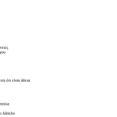
νειες
ίχου
η ότι είναι άδεια
πιπλα
το δάπεδο