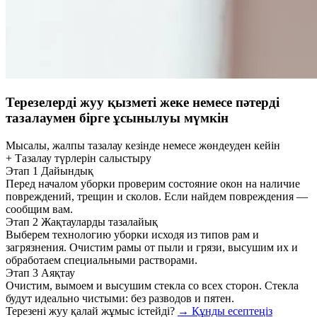
Терезелерді жуу қызметі жеке немесе пәтерді
тазалаумен бірге ұсынылуы мүмкін
Мысалы, жалпы тазалау кезінде немесе жөндеуден кейін
+ Тазалау түрлерін салыстыру
Этап 1
Дайындық
Перед началом уборки проверим состояние окон на наличие
повреждений, трещин и сколов. Если найдем повреждения —
сообщим вам.
Этап 2
Жақтауларды тазалайық
Выберем технологию уборки исходя из типов рам и
загрязнения. Очистим рамы от пыли и грязи, высушим их и
обработаем специальными растворами.
Этап 3
Аяқтау
Очистим, вымоем и высушим стекла со всех сторон. Стекла
будут идеально чистыми: без разводов и пятен.
Терезені жуу қалай жұмыс істейді?
→ Құнды есептеңіз