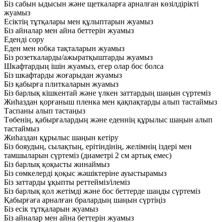
Біз сабын ыдысын және щеткаларға арналған көзілдірікті
жуамыз
Есіктің тұтқалары мен құлыптарын жуамыз
Біз айналар мен айна беттерін жуамыз
Еденді сору
Еден мен юбка тақталарын жуамыз
Біз розеткаларды/ажыратқыштарды жуамыз
Шкафтардың ішін жуамыз, егер олар бос болса
Біз шкафтарды жоғарыдан жуамыз
Біз қабырға плиткаларын жуамыз
Біз барлық кішкентай және үлкен заттардың шаңын сүртеміз
Жиһаздан қорғаныш пленка мен қақпақтарды алып тастаймыз
Таспаны алып тастаңыз
Төбенің, қабырғалардың және еденнің құрылыс шаңын алып
тастаймыз
Жиһаздан құрылыс шаңын кетіру
Біз бояудың, сылақтың, ерітіндінің, желімнің іздері мен
тамшыларын сүртеміз (диаметрі 2 см артық емес)
Біз барлық қоқысты жинаймыз
Біз сөмкелерді қоқыс жәшіктеріне ауыстырамыз
Біз заттарды ұқыпты реттейміз/ілеміз
Біз барлық қол жетімді және бос беттерде шаңды сүртеміз
Қабырғаға арналған бралардың шаңын сүртіңіз
Біз есік тұтқаларын жуамыз
Біз айналар мен айна беттерін жуамыз