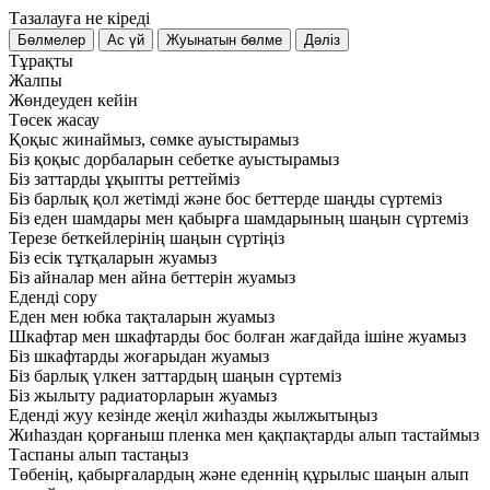
Тазалауға не кіреді
Тұрақты
Жалпы
Жөндеуден кейін
Төсек жасау
Қоқыс жинаймыз, сөмке ауыстырамыз
Біз қоқыс дорбаларын себетке ауыстырамыз
Біз заттарды ұқыпты реттейміз
Біз барлық қол жетімді және бос беттерде шаңды сүртеміз
Біз еден шамдары мен қабырға шамдарының шаңын сүртеміз
Терезе беткейлерінің шаңын сүртіңіз
Біз есік тұтқаларын жуамыз
Біз айналар мен айна беттерін жуамыз
Еденді сору
Еден мен юбка тақталарын жуамыз
Шкафтар мен шкафтарды бос болған жағдайда ішіне жуамыз
Біз шкафтарды жоғарыдан жуамыз
Біз барлық үлкен заттардың шаңын сүртеміз
Біз жылыту радиаторларын жуамыз
Еденді жуу кезінде жеңіл жиһазды жылжытыңыз
Жиһаздан қорғаныш пленка мен қақпақтарды алып тастаймыз
Таспаны алып тастаңыз
Төбенің, қабырғалардың және еденнің құрылыс шаңын алып