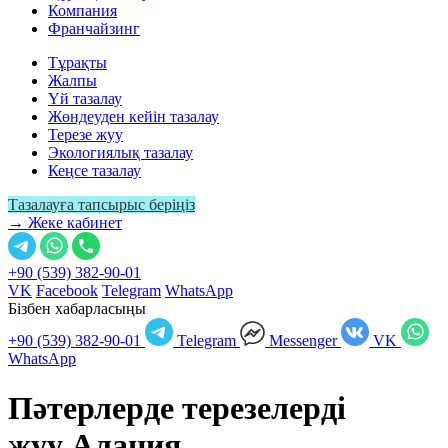
Компания
Франчайзинг
Тұрақты
Жалпы
Үй тазалау
Жөндеуден кейін тазалау
Терезе жуу
Экологиялық тазалау
Кеңсе тазалау
Тазалауға тапсырыс беріңіз
→ Жеке кабинет
+90 (539) 382-90-01
VK
Facebook
Telegram
WhatsApp
Бізбен хабарласыңы
+90 (539) 382-90-01
Telegram
Messenger
VK
WhatsApp
Пәтерлерде терезелерді
жуу
Алания