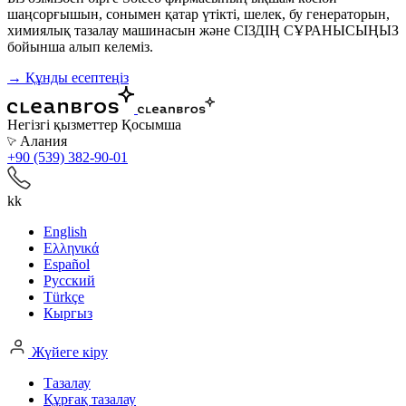
шаңсорғышын, сонымен қатар үтікті, шелек, бу генераторын,
химиялық тазалау машинасын және СІЗДІҢ СҰРАНЫСЫҢЫЗ
бойынша алып келеміз.
→ Құнды есептеңіз
Негізгі қызметтер
Қосымша
Алания
+90 (539) 382-90-01
kk
English
Ελληνικά
Español
Русский
Türkçe
Кыргыз
Жүйеге кіру
Тазалау
Құрғақ тазалау