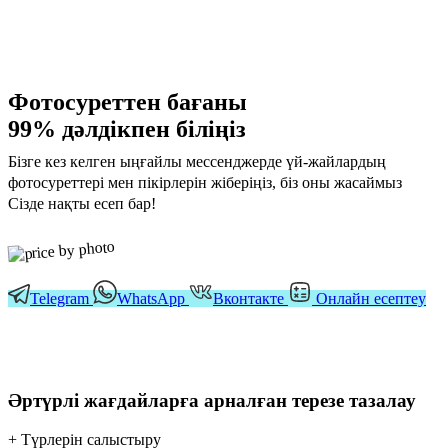
Фотосуреттен бағаны
99% дәлдікпен біліңіз
Бізге кез келген ыңғайлы мессенджерде үй-жайлардың
фотосуреттері мен пікірлерін жіберіңіз, біз оны жасаймыз
Сізде нақты есеп бар!
Telegram
WhatsApp
Вконтакте
Онлайн есептеу
Әртүрлі жағдайларға арналған терезе тазалау
+ Түрлерін салыстыру