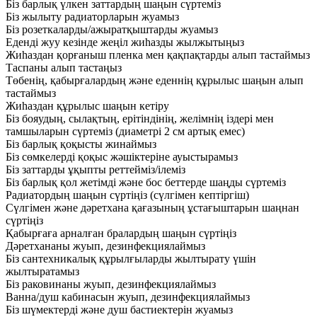
Біз барлық үлкен заттардың шаңын сүртеміз
Біз жылыту радиаторларын жуамыз
Біз розеткаларды/ажыратқыштарды жуамыз
Еденді жуу кезінде жеңіл жиһазды жылжытыңыз
Жиһаздан қорғаныш пленка мен қақпақтарды алып тастаймыз
Таспаны алып тастаңыз
Төбенің, қабырғалардың және еденнің құрылыс шаңын алып
тастаймыз
Жиһаздан құрылыс шаңын кетіру
Біз бояудың, сылақтың, ерітіндінің, желімнің іздері мен
тамшыларын сүртеміз (диаметрі 2 см артық емес)
Біз барлық қоқысты жинаймыз
Біз сөмкелерді қоқыс жәшіктеріне ауыстырамыз
Біз заттарды ұқыпты реттейміз/ілеміз
Біз барлық қол жетімді және бос беттерде шаңды сүртеміз
Радиатордың шаңын сүртіңіз (сүлгімен кептіргіш)
Сүлгімен және дәретхана қағазының ұстағыштарын шаңнан
сүртіңіз
Қабырғаға арналған бралардың шаңын сүртіңіз
Дәретхананы жуып, дезинфекциялаймыз
Біз сантехникалық құрылғыларды жылтырату үшін
жылтыратамыз
Біз раковинаны жуып, дезинфекциялаймыз
Ванна/душ кабинасын жуып, дезинфекциялаймыз
Біз шүмектерді және душ бастиектерін жуамыз