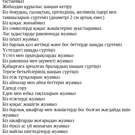
тастаймыз
Жиһаздан құрылыс шаңын кетіру
Біз бояудың, сылақтың, ерітіндінің, желімнің іздері мен
тамшыларын сүртеміз (диаметрі 2 см артық емес)
Біз қоқыс жинаймыз
Біз сөмкелерді қоқыс жәшіктеріне ауыстырамыз
Лас ыдыстарды раковинада жуамыз
Біз пешті жуамыз
Біз барлық қол жетімді және бос беттерде шаңды сүртеміз
Үстелдегі шаңды сүртіңіз
Үстел мен орындықтарды жуамыз
Біз раковина мен шүмекті жуамыз
Қабырғаға арналған бралардың шаңын сүртіңіз
Терезе беткейлерінің шаңын сүртіңіз
Біз есік тұтқаларын жуамыз
Біз айналар мен айна беттерін жуамыз
Еденді сору
Еден мен юбка тақталарын жуамыз
Біз есіктерді жуамыз
Біз қоқыс жәшігін жуамыз
Біз барлық шкафтар мен жәшіктерді бос болған жағдайда ішін
жуамыз
Біз шкафтарды жоғарыдан жуамыз
Біз бүкіл ас үй жинағын жуамыз
Біз майлы шөгінділерді жуамыз