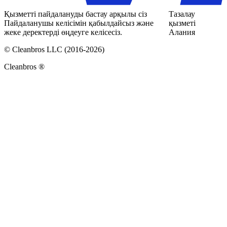
Қызметті пайдалануды бастау арқылы сіз
Тазалау
Пайдаланушы келісімін қабылдайсыз және
қызметі
жеке деректерді өңдеуге келісесіз.
Алания
© Cleanbros LLC (2016-2026)
Cleanbros ®