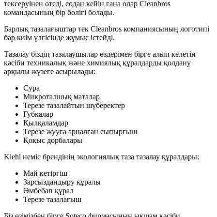
тексеруінен өтеді, содан кейін ғана олар Cleanbros
командасының бір бөлігі болады.
Барлық тазалағыштар тек Cleanbros компаниясының логотипі
бар киім үлгісінде жұмыс істейді.
Тазалау біздің тазалаушылар өздерімен бірге алып келетін
кәсіби техникалық және химиялық құралдарды қолдану
арқылы жүзеге асырылады:
Сура
Микроталшық маталар
Терезе тазалайтын шүберектер
Губкалар
Қылқаламдар
Терезе жууға арналған сыпырғыш
Қоқыс дорбалары
Kiehl неміс брендінің экологиялық таза тазалау құралдары:
Май кетіргіш
Зарсыздандыру құралы
Әмбебап құрал
Терезе тазалағыш
Біз өзімізбен бірге Soteco фирмасының ықшам кәсіби