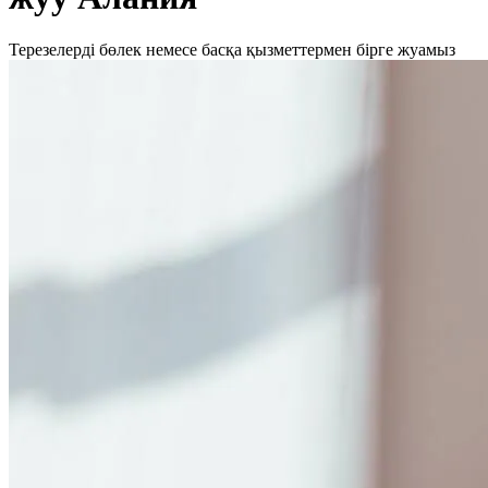
Терезелерді бөлек немесе басқа қызметтермен бірге жуамыз