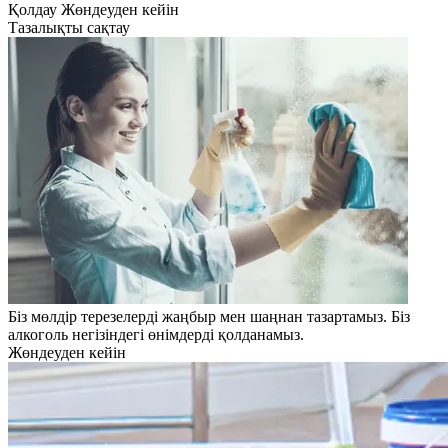
Қолдау
Жөндеуден кейін
Тазалықты сақтау
Біз мөлдір терезелерді жаңбыр мен шаңнан тазартамыз. Біз
алкоголь негізіндегі өнімдерді қолданамыз.
Жөндеуден кейін