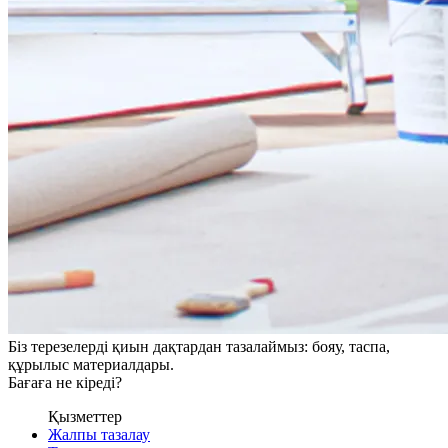
Біз терезелерді қиын дақтардан тазалаймыз: бояу, таспа,
құрылыс материалдары.
Бағаға не кіреді?
Қызметтер
Жалпы тазалау