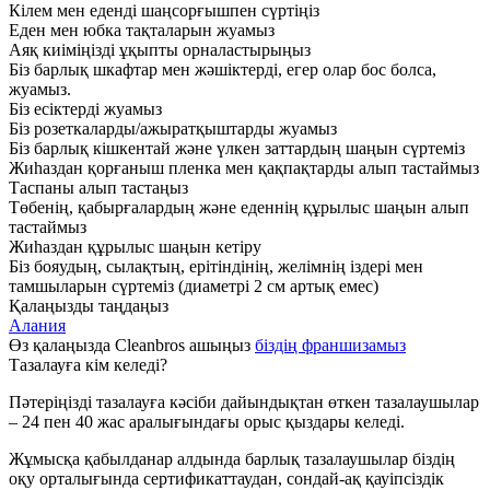
Кілем мен еденді шаңсорғышпен сүртіңіз
Еден мен юбка тақталарын жуамыз
Аяқ киіміңізді ұқыпты орналастырыңыз
Біз барлық шкафтар мен жәшіктерді, егер олар бос болса,
жуамыз.
Біз есіктерді жуамыз
Біз розеткаларды/ажыратқыштарды жуамыз
Біз барлық кішкентай және үлкен заттардың шаңын сүртеміз
Жиһаздан қорғаныш пленка мен қақпақтарды алып тастаймыз
Таспаны алып тастаңыз
Төбенің, қабырғалардың және еденнің құрылыс шаңын алып
тастаймыз
Жиһаздан құрылыс шаңын кетіру
Біз бояудың, сылақтың, ерітіндінің, желімнің іздері мен
тамшыларын сүртеміз (диаметрі 2 см артық емес)
Қалаңызды таңдаңыз
Алания
Өз қалаңызда Cleanbros ашыңыз
біздің франшизамыз
Тазалауға кім келеді?
Пәтеріңізді тазалауға кәсіби дайындықтан өткен тазалаушылар
– 24 пен 40 жас аралығындағы орыс қыздары келеді.
Жұмысқа қабылданар алдында барлық тазалаушылар біздің
оқу орталығында сертификаттаудан, сондай-ақ қауіпсіздік