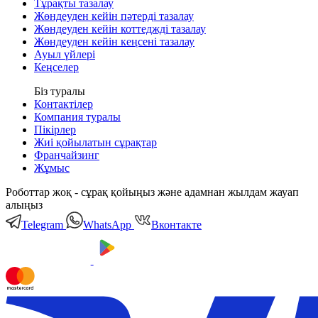
Тұрақты тазалау
Жөндеуден кейін пәтерді тазалау
Жөндеуден кейін коттеджді тазалау
Жөндеуден кейін кеңсені тазалау
Ауыл үйлері
Кеңселер
Біз туралы
Контактілер
Компания туралы
Пікірлер
Жиі қойылатын сұрақтар
Франчайзинг
Жұмыс
Роботтар жоқ - сұрақ қойыңыз және адамнан жылдам жауап
алыңыз
Telegram
WhatsApp
Вконтакте