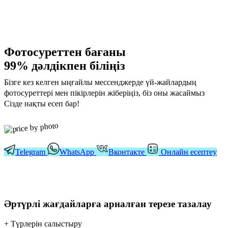
Фотосуреттен бағаны
99% дәлдікпен біліңіз
Бізге кез келген ыңғайлы мессенджерде үй-жайлардың
фотосуреттері мен пікірлерін жіберіңіз, біз оны жасаймыз
Сізде нақты есеп бар!
Telegram
WhatsApp
Вконтакте
Онлайн есептеу
Әртүрлі жағдайларға арналған терезе тазалау
+ Түрлерін салыстыру