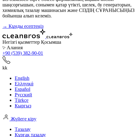
шаңсорғышын, сонымен қатар үтікті, шелек, бу генераторын,
химиялық тазалау машинасын және СІЗДІҢ СҰРАНЫСЫҢЫЗ
бойынша алып келеміз.
→ Құнды есептеңіз
Негізгі қызметтер
Қосымша
Алания
+90 (539) 382-90-01
kk
English
Ελληνικά
Español
Русский
Türkçe
Кыргыз
Жүйеге кіру
Тазалау
Құрғақ тазалау