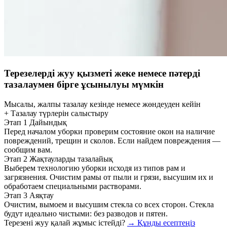
Терезелерді жуу қызметі жеке немесе пәтерді
тазалаумен бірге ұсынылуы мүмкін
Мысалы, жалпы тазалау кезінде немесе жөндеуден кейін
+ Тазалау түрлерін салыстыру
Этап 1
Дайындық
Перед началом уборки проверим состояние окон на наличие
повреждений, трещин и сколов. Если найдем повреждения —
сообщим вам.
Этап 2
Жақтауларды тазалайық
Выберем технологию уборки исходя из типов рам и
загрязнения. Очистим рамы от пыли и грязи, высушим их и
обработаем специальными растворами.
Этап 3
Аяқтау
Очистим, вымоем и высушим стекла со всех сторон. Стекла
будут идеально чистыми: без разводов и пятен.
Терезені жуу қалай жұмыс істейді?
→ Құнды есептеңіз