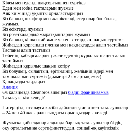
Кілем мен еденді шаңсорғышпен сүртіңіз
Еден мен юбка тақталарын жуамыз
Аяқ киіміңізді ұқыпты орналастырыңыз
Біз барлық шкафтар мен жәшіктерді, егер олар бос болса,
жуамыз.
Біз есіктерді жуамыз
Біз розеткаларды/ажыратқыштарды жуамыз
Біз барлық кішкентай және үлкен заттардың шаңын сүртеміз
Жиһаздан қорғаныш пленка мен қақпақтарды алып тастаймыз
Таспаны алып тастаңыз
Төбенің, қабырғалардың және еденнің құрылыс шаңын алып
тастаймыз
Жиһаздан құрылыс шаңын кетіру
Біз бояудың, сылақтың, ерітіндінің, желімнің іздері мен
тамшыларын сүртеміз (диаметрі 2 см артық емес)
Қалаңызды таңдаңыз
Алания
Өз қалаңызда Cleanbros ашыңыз
біздің франшизамыз
Тазалауға кім келеді?
Пәтеріңізді тазалауға кәсіби дайындықтан өткен тазалаушылар
– 24 пен 40 жас аралығындағы орыс қыздары келеді.
Жұмысқа қабылданар алдында барлық тазалаушылар біздің
оқу орталығында сертификаттаудан, сондай-ақ қауіпсіздік