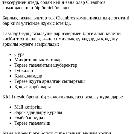
тексеруінен өтеді, содан кейін ғана олар Cleanbros
командасының бір бөлігі болады.
Барлық тазалағыштар тек Cleanbros компаниясының логотипі
бар киім үлгісінде жұмыс істейді.
Тазалау біздің тазалаушылар өздерімен бірге алып келетін
кәсіби техникалық және химиялық құралдарды қолдану
арқылы жүзеге асырылады:
Сура
Микроталшық маталар
Терезе тазалайтын шүберектер
Губкалар
Қылқаламдар
Терезе жууға арналған сыпырғыш
Қоқыс дорбалары
Kiehl неміс брендінің экологиялық таза тазалау құралдары:
Май кетіргіш
Зарсыздандыру құралы
Әмбебап құрал
Терезе тазалағыш
Біз өзімізбен бірге Soteco фирмасының ықшам кәсіби