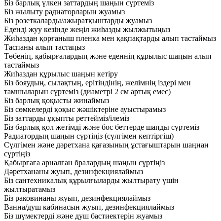
Біз барлық үлкен заттардың шаңын сүртеміз
Біз жылыту радиаторларын жуамыз
Біз розеткаларды/ажыратқыштарды жуамыз
Еденді жуу кезінде жеңіл жиһазды жылжытыңыз
Жиһаздан қорғаныш пленка мен қақпақтарды алып тастаймыз
Таспаны алып тастаңыз
Төбенің, қабырғалардың және еденнің құрылыс шаңын алып
тастаймыз
Жиһаздан құрылыс шаңын кетіру
Біз бояудың, сылақтың, ерітіндінің, желімнің іздері мен
тамшыларын сүртеміз (диаметрі 2 см артық емес)
Біз барлық қоқысты жинаймыз
Біз сөмкелерді қоқыс жәшіктеріне ауыстырамыз
Біз заттарды ұқыпты реттейміз/ілеміз
Біз барлық қол жетімді және бос беттерде шаңды сүртеміз
Радиатордың шаңын сүртіңіз (сүлгімен кептіргіш)
Сүлгімен және дәретхана қағазының ұстағыштарын шаңнан
сүртіңіз
Қабырғаға арналған бралардың шаңын сүртіңіз
Дәретхананы жуып, дезинфекциялаймыз
Біз сантехникалық құрылғыларды жылтырату үшін
жылтыратамыз
Біз раковинаны жуып, дезинфекциялаймыз
Ванна/душ кабинасын жуып, дезинфекциялаймыз
Біз шүмектерді және душ бастиектерін жуамыз