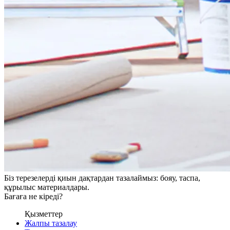
Біз терезелерді қиын дақтардан тазалаймыз: бояу, таспа,
құрылыс материалдары.
Бағаға не кіреді?
Қызметтер
Жалпы тазалау