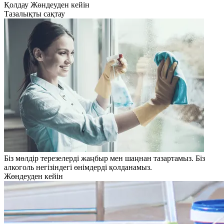
Қолдау
Жөндеуден кейін
Тазалықты сақтау
Біз мөлдір терезелерді жаңбыр мен шаңнан тазартамыз. Біз
алкоголь негізіндегі өнімдерді қолданамыз.
Жөндеуден кейін