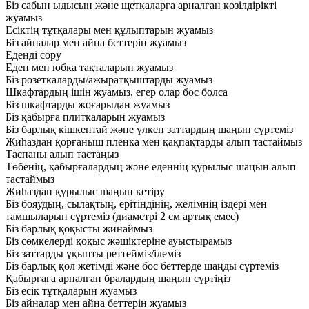
Біз сабын ыдысын және щеткаларға арналған көзілдірікті
жуамыз
Есіктің тұтқалары мен құлыптарын жуамыз
Біз айналар мен айна беттерін жуамыз
Еденді сору
Еден мен юбка тақталарын жуамыз
Біз розеткаларды/ажыратқыштарды жуамыз
Шкафтардың ішін жуамыз, егер олар бос болса
Біз шкафтарды жоғарыдан жуамыз
Біз қабырға плиткаларын жуамыз
Біз барлық кішкентай және үлкен заттардың шаңын сүртеміз
Жиһаздан қорғаныш пленка мен қақпақтарды алып тастаймыз
Таспаны алып тастаңыз
Төбенің, қабырғалардың және еденнің құрылыс шаңын алып
тастаймыз
Жиһаздан құрылыс шаңын кетіру
Біз бояудың, сылақтың, ерітіндінің, желімнің іздері мен
тамшыларын сүртеміз (диаметрі 2 см артық емес)
Біз барлық қоқысты жинаймыз
Біз сөмкелерді қоқыс жәшіктеріне ауыстырамыз
Біз заттарды ұқыпты реттейміз/ілеміз
Біз барлық қол жетімді және бос беттерде шаңды сүртеміз
Қабырғаға арналған бралардың шаңын сүртіңіз
Біз есік тұтқаларын жуамыз
Біз айналар мен айна беттерін жуамыз