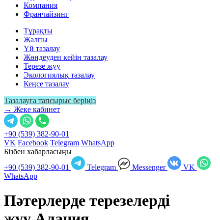
Компания
Франчайзинг
Тұрақты
Жалпы
Үй тазалау
Жөндеуден кейін тазалау
Терезе жуу
Экологиялық тазалау
Кеңсе тазалау
Тазалауға тапсырыс беріңіз
→ Жеке кабинет
+90 (539) 382-90-01
VK
Facebook
Telegram
WhatsApp
Бізбен хабарласыңы
+90 (539) 382-90-01
Telegram
Messenger
VK
WhatsApp
Пәтерлерде терезелерді
жуу
Алания