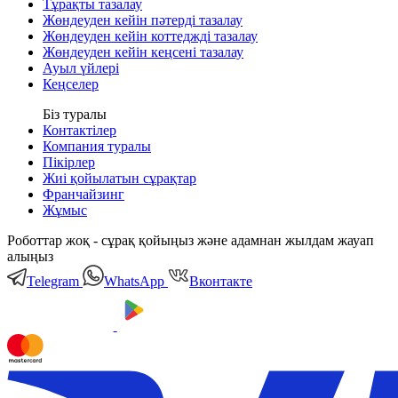
Тұрақты тазалау
Жөндеуден кейін пәтерді тазалау
Жөндеуден кейін коттеджді тазалау
Жөндеуден кейін кеңсені тазалау
Ауыл үйлері
Кеңселер
Біз туралы
Контактілер
Компания туралы
Пікірлер
Жиі қойылатын сұрақтар
Франчайзинг
Жұмыс
Роботтар жоқ - сұрақ қойыңыз және адамнан жылдам жауап
алыңыз
Telegram
WhatsApp
Вконтакте