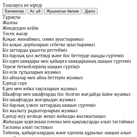
Тазалауға не кіреді
Тұрақты
Жалпы
Жөндеуден кейін
Төсек жасау
Қоқыс жинаймыз, сөмке ауыстырамыз
Біз қоқыс дорбаларын себетке ауыстырамыз
Біз заттарды ұқыпты реттейміз
Біз барлық қол жетімді және бос беттерде шаңды сүртеміз
Біз еден шамдары мен қабырға шамдарының шаңын сүртеміз
Терезе беткейлерінің шаңын сүртіңіз
Біз есік тұтқаларын жуамыз
Біз айналар мен айна беттерін жуамыз
Еденді сору
Еден мен юбка тақталарын жуамыз
Шкафтар мен шкафтарды бос болған жағдайда ішіне жуамыз
Біз шкафтарды жоғарыдан жуамыз
Біз барлық үлкен заттардың шаңын сүртеміз
Біз жылыту радиаторларын жуамыз
Еденді жуу кезінде жеңіл жиһазды жылжытыңыз
Жиһаздан қорғаныш пленка мен қақпақтарды алып тастаймыз
Таспаны алып тастаңыз
Төбенің, қабырғалардың және еденнің құрылыс шаңын алып