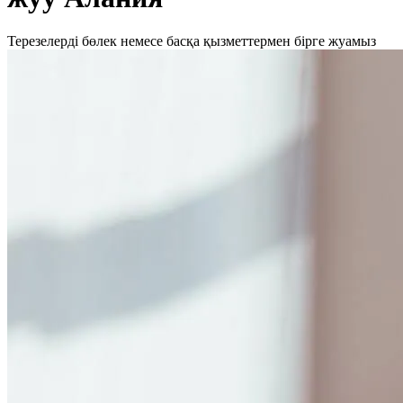
Терезелерді бөлек немесе басқа қызметтермен бірге жуамыз