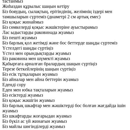
тастаймыз
Жиһаздан құрылыс шаңын кетіру
Біз бояудың, сылақтың, ерітіндінің, желімнің іздері мен
тамшыларын сүртеміз (диаметрі 2 см артық емес)
Біз қоқыс жинаймыз
Біз сөмкелерді қоқыс жәшіктеріне ауыстырамыз
Лас ыдыстарды раковинада жуамыз
Біз пешті жуамыз
Біз барлық қол жетімді және бос беттерде шаңды сүртеміз
Үстелдегі шаңды сүртіңіз
Үстел мен орындықтарды жуамыз
Біз раковина мен шүмекті жуамыз
Қабырғаға арналған бралардың шаңын сүртіңіз
Терезе беткейлерінің шаңын сүртіңіз
Біз есік тұтқаларын жуамыз
Біз айналар мен айна беттерін жуамыз
Еденді сору
Еден мен юбка тақталарын жуамыз
Біз есіктерді жуамыз
Біз қоқыс жәшігін жуамыз
Біз барлық шкафтар мен жәшіктерді бос болған жағдайда ішін
жуамыз
Біз шкафтарды жоғарыдан жуамыз
Біз бүкіл ас үй жинағын жуамыз
Біз майлы шөгінділерді жуамыз