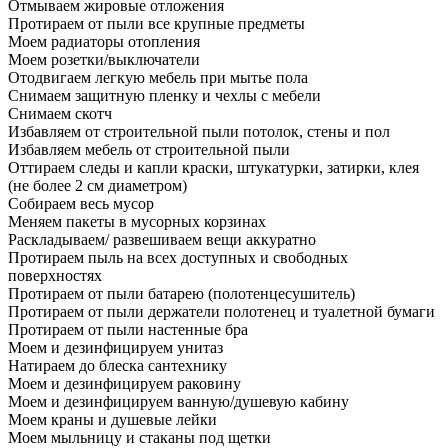
Отмываем жировые отложения
Протираем от пыли все крупные предметы
Моем радиаторы отопления
Моем розетки/выключатели
Отодвигаем легкую мебель при мытье пола
Снимаем защитную пленку и чехлы с мебели
Снимаем скотч
Избавляем от строительной пыли потолок, стены и пол
Избавляем мебель от строительной пыли
Оттираем следы и капли краски, штукатурки, затирки, клея
(не более 2 см диаметром)
Собираем весь мусор
Меняем пакеты в мусорных корзинах
Раскладываем/ развешиваем вещи аккуратно
Протираем пыль на всех доступных и свободных
поверхностях
Протираем от пыли батарею (полотенцесушитель)
Протираем от пыли держатели полотенец и туалетной бумаги
Протираем от пыли настенные бра
Моем и дезинфицируем унитаз
Натираем до блеска сантехнику
Моем и дезинфицируем раковину
Моем и дезинфицируем ванную/душевую кабину
Моем краны и душевые лейки
Моем мыльницу и стаканы под щетки